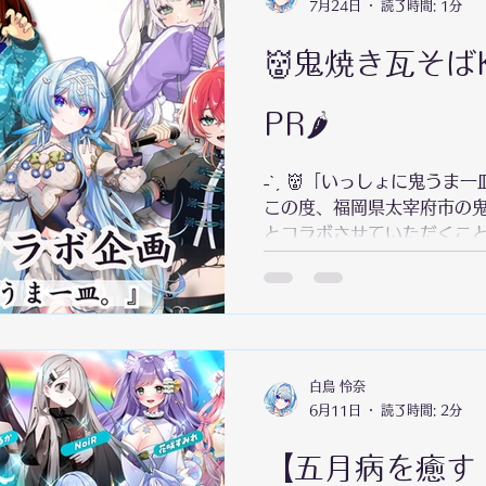
7月24日
読了時間: 1分
👹鬼焼き瓦そば
PR🌶
˗ˋˏ 👹「いっしょに鬼うま一皿
この度、福岡県太宰府市の鬼
とコラボさせていただくこと
とスパイスのセットをお届け
規シチュエーションボイス🎙
▄▀▄▀▄▀▄▀▄▀▄▀▄▀▄▀▄▀
売期間：7/23（木）19時～〜8
20セットのみ※先着順販売
白鳥 怜奈
▄▀▄▀▄▀▄▀▄▀▄▀▄▀▄▀▄▀▄
6月11日
読了時間: 2分
イトセット 🌶️いただきます
▄▀▄▀▄▀▄▀▄▀▄▀▄▀▄▀▄▀
【五月病を癒す
ご購入ください🩵7/25（