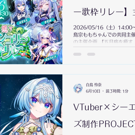
予定です📢 どんなアレン
か……？！こちらもお楽しみ
ー歌枠リレー】
2026/05/16（土）14:0
鳥宗ももちゃんでの共同主
の主催企画 【五月病を癒す
ー】を実施いたしました。 
格を保有する2名のVTube
《メランコリー》を癒すこ
画です。 主催2名、ご招待枠
での、とっても大規模な企画
リスト🔽 https://youtube.c
白鳥 怜奈
6月10日
読了時間: 1分
list=PL8boIRQk1zdWE
m8fDC319&si=ALTCX
VTuber×シ
🌿 白鳥怜奈、鳥宗もも 🌷
澄音緒まる、玉町ぷえ 夏渚
ポラリス NoiR、花咲すみ
ズ制作PROJEC
影ラピス、万福りた 三ツ星