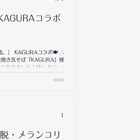
KAGURAコラボ
。」 KAGURAコラボ🍽 ˎˊ˗
焼き瓦そば『KAGURA』様
になりました！👹✨ おつゆ
🌶 特典には、録り下ろし新
と限定グッズをご用意！🎁
▄▀▄▀▄▀▄▀▄▀▄▀▄▀▄▀ 📅販
/6(木) 19時迄 🍽️限定
‼
▀▄▀▄▀▄▀▄▀▄▀▄▀▄▀ 🌶️ラ
セット 🌶️プレミアムセット
▄▀▄▀▄▀▄▀▄▀▄▀▄▀▄▀ ぜひ
 脱・メランコリ
土）の夜には、PR配信を行う