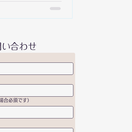
om/live/U4ABqGGquJw?
J1 ✦ユニットコンセプト 「夜な
いう名の旅路に迷い疲れた冒険
処（ｾｰﾌﾞﾎﾟｲﾝﾄ）」 ✦活動
ありがちな「ステージで歌って
く（ゆくゆくはそれもできた
問い合わせ
巻き込んだ企画主体の「落ち
題として活動していきます。
定期的に活動していく予定で
カフェなどのオフイベントを開
の設営」を実現したい！ ・
ニットでのイベント出演を叶え
ている者同士、まずはお互い
ユニット活動を成功させた
場合必須です）
、別のコ