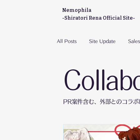
Nemophila
-Shiratori Rena Official Site-
All Posts
Site Update
Sales
Collab
PR案件含む、外部とのコラボ