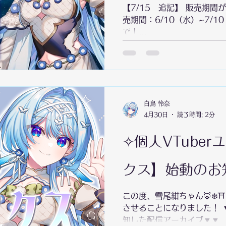
ふゆ （五十音順、敬称略） 
【7/15 追記】 販売期間が延
ま ✦ハッシュタグ「#脱・
売期間：6/10（水）~7/10
で！
https://leafshade.store
d0001d8c414 初音ミ
シーエ風に描き下ろされたVT
✨ ■描きおろしグッズセット￥5,500 ・アクリルスタン
ド 120mm×70mm ・パ
・アクリルキーホルダー 6
白鳥 怜奈
4月30日
読了時間: 2分
デスクマット￥5,000 61
了後に イラスト制作→グッ
✧個人VTube
11月頃の発送を予定してい
に取ってください🩵
クス】始動のお
この度、雪尾紺ちゃん🦊❄️
させることになりました！ 
知した配信アーカイブ▼▼