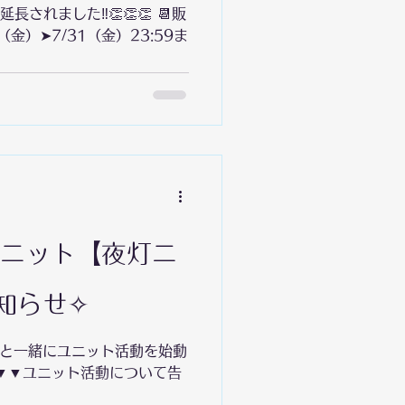
🌼デザインご協力🌼 湯田さ
長されました‼️👏👏👏 📆販
メランコリ
（金）➤7/31（金）23:59ま
s.jp/items/6a281dead7091
ク亜種の「シーエ」とコラボ💀
uberのグッズが販売開始‼️
スケース 101mm×61mm
0mm×60mm ■描きおろし
0mmx355mm ※販売期間終
ズ製造→お届けとなるため、
rユニット【夜灯ニ
ます。 この機会に、ぜひお手
知らせ✧
⛩️と一緒にユニット活動を始動
▼▼ユニット活動について告