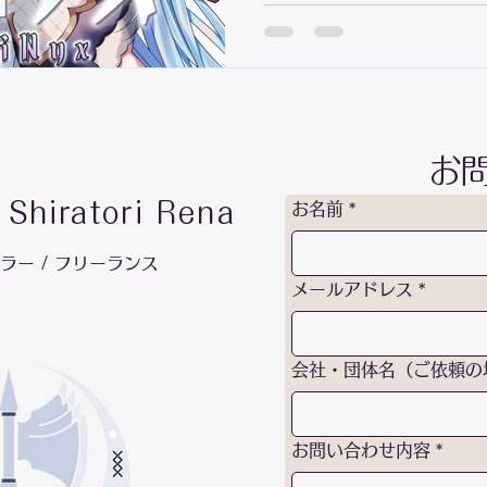
https://www.youtube.c
si=pL2l4KfyVDjC1A
夜な女神が開く、“人生”と
者（ﾘｽﾅｰ）たちが立ち寄る休み
内容 VTuberユニットに
踊ること」がメインではな
お
らいいけど）、リスナーを
奈
着ける居場所の提供」を命
Shiratori Rena
お名前
*
毎月1回程度のペースで、
す！ ✦活動目標 ・コラボ
ンセラー / フリーランス
催することで、「出張ギルド
メールアドレス
*
2026年内のどこかで、ユ
たい！ ・長期間活動を続け
を支え合って自己責任で、
会社・団体名（ご依頼の
い。 ・軌道に乗ってきたら
お問い合わせ内容
*