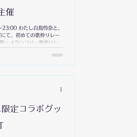
ジレシピが飛び出すの
に🍳
主催
0〜23:00 わたし白鳥怜奈と、
催にて、初めての歌枠リレー
 脱・メランコリー歌枠リレ
✦コンセプト カウンセラー資
rが主催する、ゆううつな気分
とを目的とした歌枠リレー企
4名、公募枠11名 総勢17名
となりました！ 当日の再生
om/playlist?
-EmWh2bOjCO-
xMPAxqMzawx 🌱企画主催
ーエ限定コラボグッ
出演者様 一覧🌷 沫雪ゆうり、
まはろ、音色はるか、ノア・
れ、姫咲ゆめの 古都Laz、星
T
ルナちゃん、雪尾紺、夜堕ま